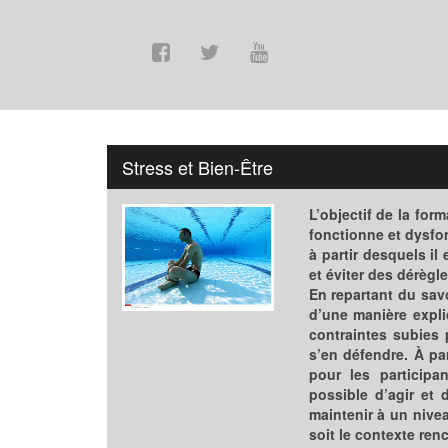
Stress et Bien-Être
L’objectif de la fo
fonctionne et dysfo
à partir desquels il
et éviter des dérègl
En repartant du sav
d’une manière expli
contraintes subies 
s’en défendre. À par
pour les participa
possible d’agir et 
maintenir à un nivea
soit le contexte ren