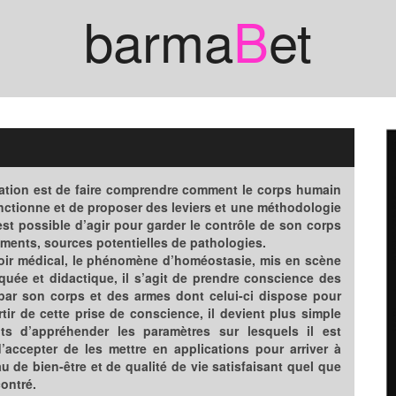
barma
B
et
rmation est de faire comprendre comment le corps humain
nctionne et de proposer des leviers et une méthodologie
 est possible d’agir pour garder le contrôle de son corps
ements, sources potentielles de pathologies.
oir médical, le phénomène d’homéostasie, mis en scène
quée et didactique, il s’agit de prendre conscience des
par son corps et des armes dont celui-ci dispose pour
tir de cette prise de conscience, il devient plus simple
nts d’appréhender les paramètres sur lesquels il est
d’accepter de les mettre en applications pour arriver à
u de bien-être et de qualité de vie satisfaisant quel que
contré.