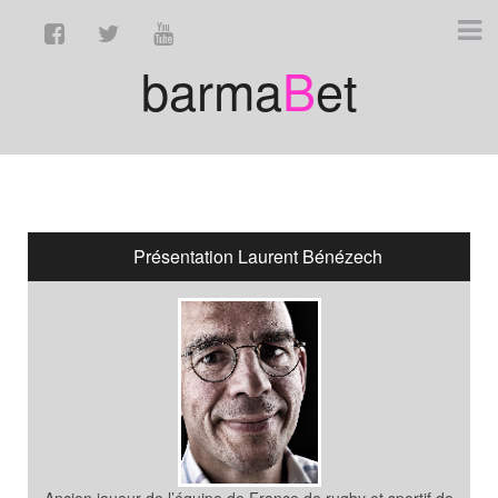
barma
B
et
Présentation Laurent Bénézech