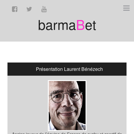
barma
B
et
Présentation Laurent Bénézech