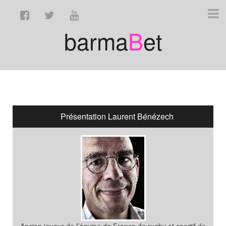
barma
B
et
Présentation Laurent Bénézech