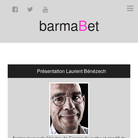
barma
B
et
Présentation Laurent Bénézech